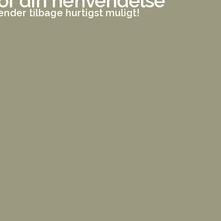
for din henvendelse
ender tilbage hurtigst muligt!