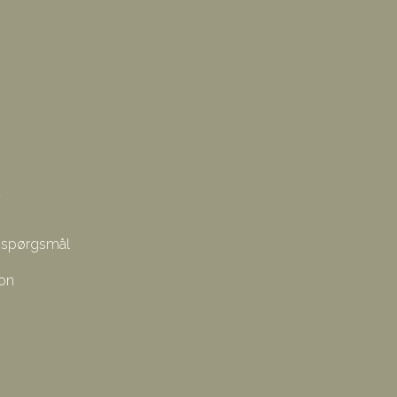
e spørgsmål
ion