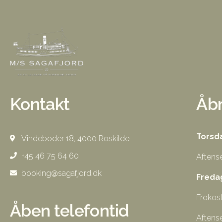
Kontakt
Åbn
Torsd
Vindeboder 18, 4000 Roskilde
+45 46 75 64 60
Aftense
booking@sagafjord.dk
Freda
Frokost
Åben telefontid
Aftense