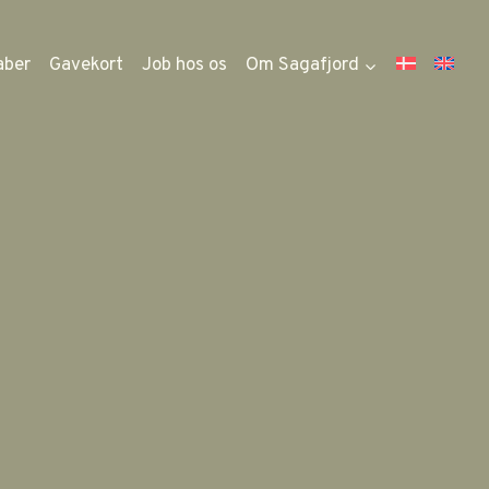
aber
Gavekort
Job hos os
Om Sagafjord