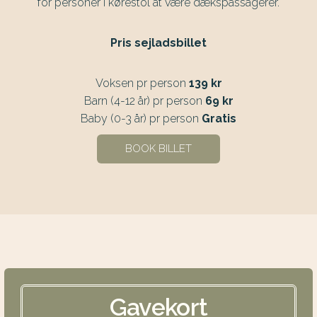
for personer i kørestol at være dækspassagerer.
Pris sejladsbillet
Voksen pr person
139 kr
Barn (4-12 år) pr person
69 kr
Baby (0-3 år) pr person
Gratis
BOOK BILLET
Gavekort