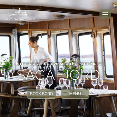
En restaurantoplevelse på Roskilde Fjord
SAGAFJORD
BOOK BORD
MENU