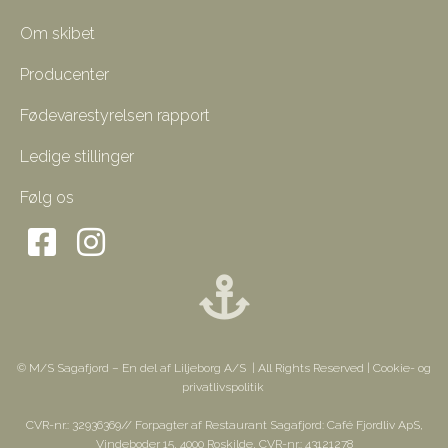
Om skibet
Producenter
Fødevarestyrelsen rapport
Ledige stillinger
Følg os
© M/S Sagafjord – En del af Liljeborg A/S | All Rights Reserved |
Cookie- og
privatlivspolitik
CVR-nr.: 32936369// Forpagter af Restaurant Sagafjord: Café Fjordliv ApS,
Vindeboder 15, 4000 Roskilde, CVR-nr.: 43121278